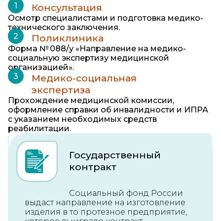
ул. Первомайская 158Ак2
Консультация
Осмотр специалистами и подготовка медико-
Построить маршрут
технического заключения.
Поликлиника
Ростов-на-Дону,
ул. Троллейбусная 24/2в
Форма № 088/у «Направление на медико-
социальную экспертизу медицинской
Построить маршрут
организацией».
Медико-социальная
Санкт-Петербург, Кудрово,
экспертиза
ул. Строителей, 33
Прохождение медицинской комиссии,
Построить маршрут
оформление справки об инвалидности и ИПРА
с указанием необходимых средств
реабилитации.
Горячая линия
Государственный
контракт
Звонок бесплатный
Социальный фонд России
выдаст направление на изготовление
изделия в то протезное предприятие,
Мессенджеры